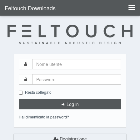
Feltouch Downloads
Togg
navi
Nome
utente
Password
Resta collegato
Log in
Hai dimenticato la password?
Registrazione