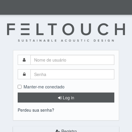
Nome
de
usuário
Senha
Manter-me conectado
Log in
Perdeu sua senha?
Registro