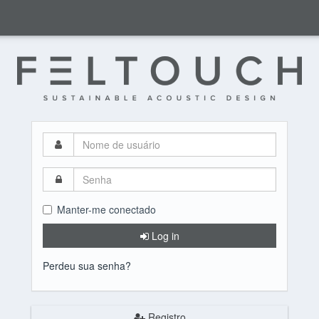
Nome
de
usuário
Senha
Manter-me conectado
Log in
Perdeu sua senha?
Registro